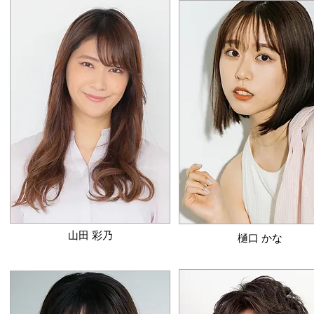
​山田 彩乃
​樋口 かな