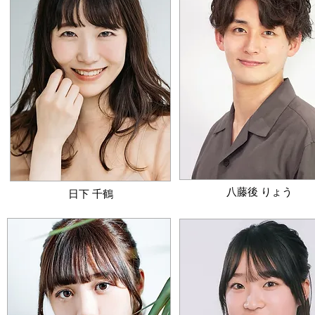
​八藤後 りょう
日下 千鶴