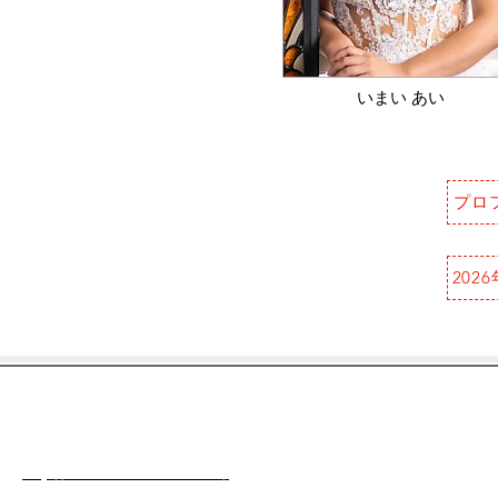
​いまい あい
プロ
202
【運営】
【住所】
リリマリプロダクション
〒951-8063
（株式会社Shitamichi HD）
新潟県新潟市中央区古町通六
963番地 ディーズビル５階
http://shitamichi-office.com/