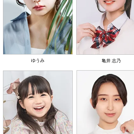
​ゆうみ
​亀井 志乃