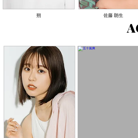
​朔
​佐藤 朗生​
A