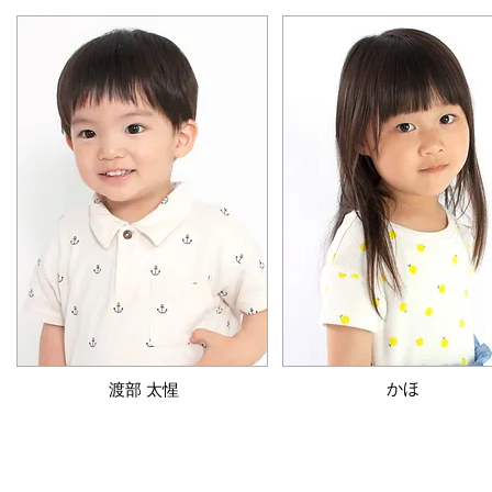
​かほ
渡部 太惺