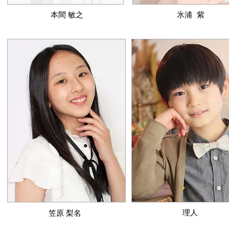
​本間 敏之
​氷浦 紫
​理人
​笠原 梨名