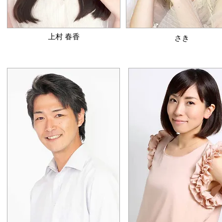
​上村 春香
​さき