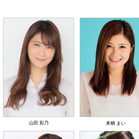
​山田 彩乃
​来栖 まい