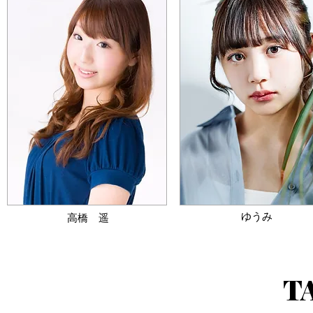
​ゆうみ
高橋 遥
T