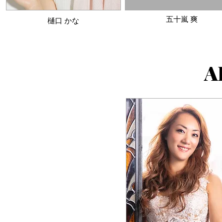
五十嵐 爽
​樋口 かな
A