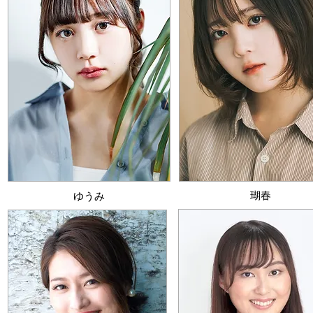
​瑚春
​ゆうみ